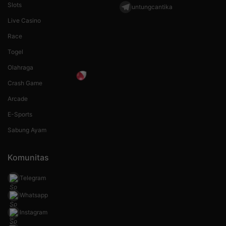
Slots
untungcantika
Live Casino
Race
Togel
Olahraga
Crash Game
Arcade
E-Sports
Sabung Ayam
Komunitas
Telegram
Whatsapp
Instagram