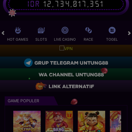
IDR
12,734,017,351
HOT GAMES
SLOTS
LIVE CASINO
RACE
TOGEL
OL
GAME POPULER