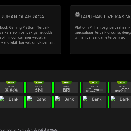
ARUHAN OLAHRAGA
TARUHAN LIVE KASIN
book Gaming Platform Terbaik
Platform Pilihan bagi perusahaan-
arkan lebih banyak game, odds
perusahaan terbaik di dunia, deng
ebih tinggi, dan menyediakan
pilihan variasi game terbanyak
n yang lebih banyak untuk pemain.
dan penarikan tidak dapat diproses