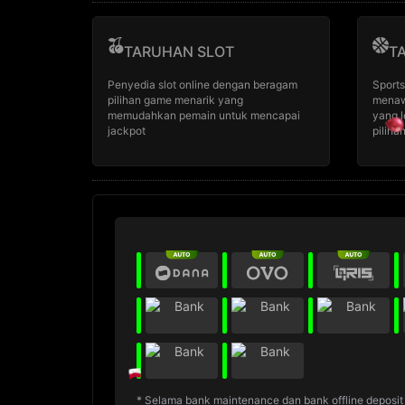
TARUHAN SLOT
T
Penyedia slot online dengan beragam
Sports
pilihan game menarik yang
menaw
memudahkan pemain untuk mencapai
yang l
jackpot
piliha
* Selama bank maintenance dan bank offline deposit 