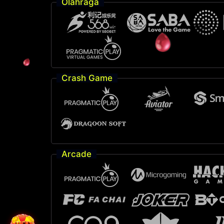
Olahraga
Crash Game
Arcade