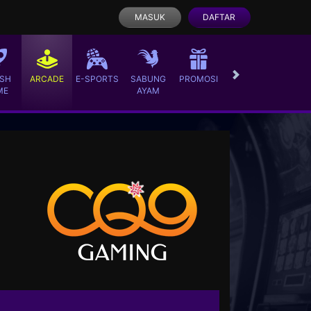
MASUK
DAFTAR
SH
ARCADE
E-SPORTS
SABUNG
PROMOSI
ME
AYAM