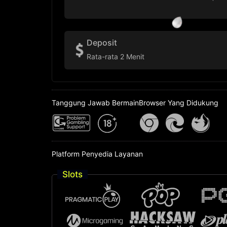
Deposit
Rata-rata 2 Menit
Tanggung Jawab Bermain
Browser Yang Didukung
Platform Penyedia Layanan
Slots