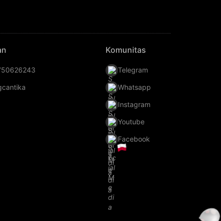
an
Komunitas
750626243
Telegram
gcantika
Whatsapp
Instagram
Youtube
Facebook