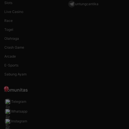
Slots
untungcantika
Live Casino
Race
Togel
Olahraga
Crash Game
Arcade
E-Sports
Sabung Ayam
Komunitas
Telegram
Whatsapp
Instagram