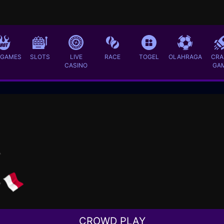
 GAMES
SLOTS
LIVE
RACE
TOGEL
OLAHRAGA
CRA
CASINO
GA
CROWD PLAY