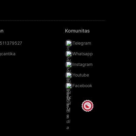
an
Komunitas
511379527
Telegram
cantika
Whatsapp
Instagram
Youtube
Facebook