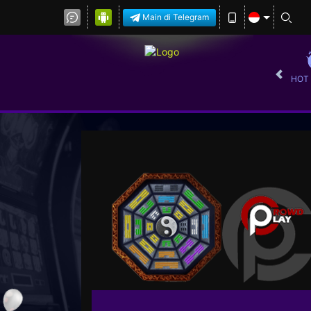
Main di Telegram
HOT