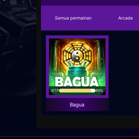
Semua permainan
Arcade
RTP
89%
Bagua