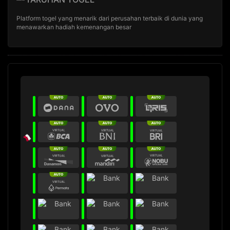
Platform togel yang menarik dari perusahan terbaik di dunia yang
menawarkan hadiah kemenangan besar