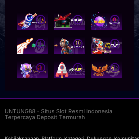
i
i
i
i
i
i
i
i
i
UNTUNG88 - Situs Slot Resmi Indonesia
Terpercaya Deposit Termurah
Kebijaksanaan
Platform
Kategori
Dukungan
Komunita