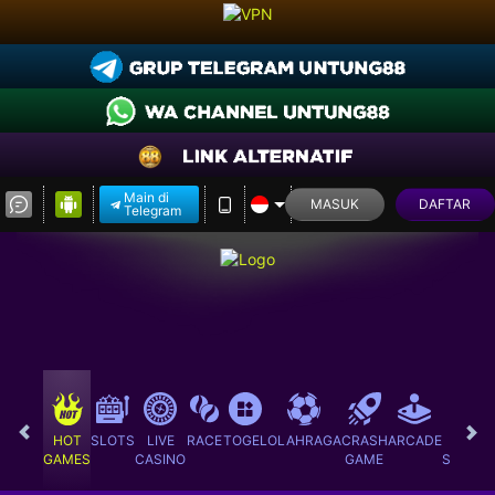
Main di
MASUK
DAFTAR
Telegram
HOT
SLOTS
LIVE
RACE
TOGEL
OLAHRAGA
CRASH
ARCADE
E-
GAMES
CASINO
GAME
SPORT