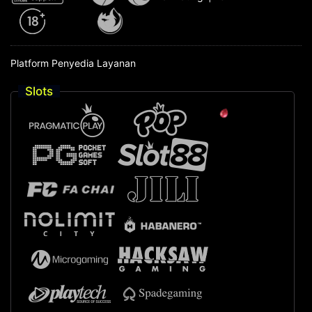
Platform Penyedia Layanan
Slots