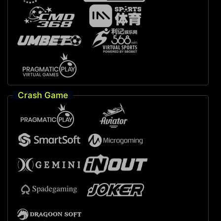
Crash Game