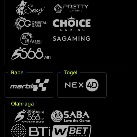
Race
Togel
Olahraga