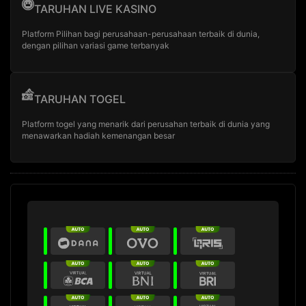
TARUHAN LIVE KASINO
Platform Pilihan bagi perusahaan-perusahaan terbaik di dunia,
dengan pilihan variasi game terbanyak
TARUHAN TOGEL
Platform togel yang menarik dari perusahan terbaik di dunia yang
menawarkan hadiah kemenangan besar