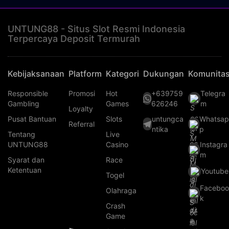
UNTUNG88 - Situs Slot Resmi Indonesia
Terpercaya Deposit Termurah
Kebijaksanaan
Platform
Kategori
Dukungan
Komunita
Responsible
Promosi
Hot
+639759
Telegra
Gambling
Games
626246
m
Loyalty
Pusat Bantuan
Slots
untungca
Whatsa
Referral
ntika
p
Tentang
Live
UNTUNG88
Casino
Instagra
m
Syarat dan
Race
Ketentuan
Youtube
Togel
Faceboo
Olahraga
k
Crash
Game