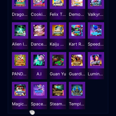
Dragon Festive
Cooking Red
Felix The Robber
Demon Fox
Valkyrie Profile
Alien Invasion
Dance Dance Dance
Kaiju Battle
Kart Rush
Speed Runner
PANDA BLESSING
A.I
Guan Yu
Guardian of Gold
Lumina Drift
Magica Owl
Space Cat
Steampunk Heist
Temple of Horus