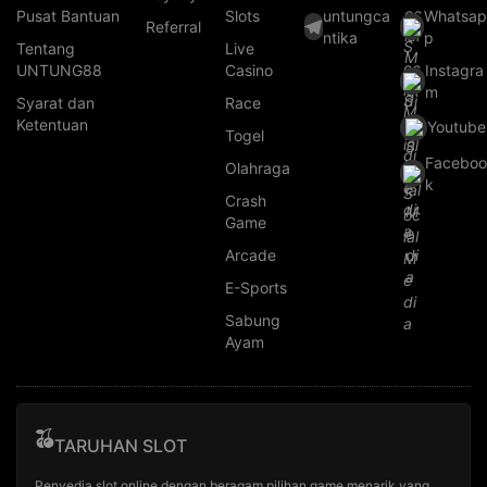
Pusat Bantuan
Slots
untungca
Whatsa
Referral
ntika
p
Tentang
Live
UNTUNG88
Casino
Instagra
m
Syarat dan
Race
Ketentuan
Youtube
Togel
Faceboo
Olahraga
k
Crash
Game
Arcade
E-Sports
Sabung
Ayam
TARUHAN SLOT
Penyedia slot online dengan beragam pilihan game menarik yang