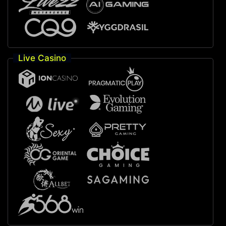
Live Casino