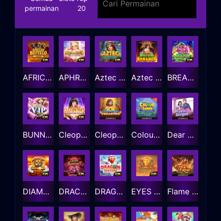
permainan
20
AFRICAN BUFFALO 5000
APHRODITE’S BLESSING
Aztec Fortune
Aztec Rush Bonanza
BREAK THE BANK
BUNNY VIP NIGHT
Cleopatra's Fortune Ways
Cleopatra's Treasure
Colour Game Mega Bonus
Dear Senpai
DIAMOND KING
DRACULA’S CASTLE BANQUET
DRAGON FORTUNE
EYES OF RA
Flame of Fortune