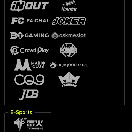
E-Sports