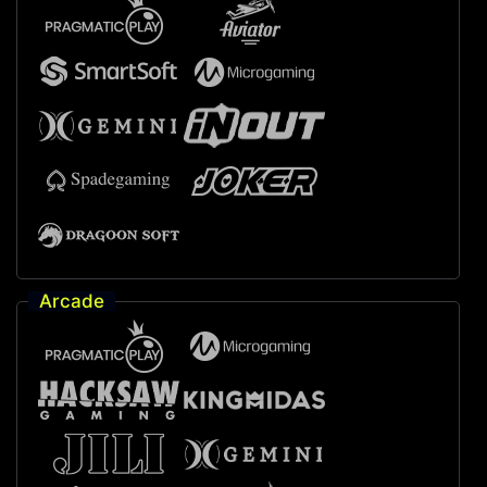
Arcade