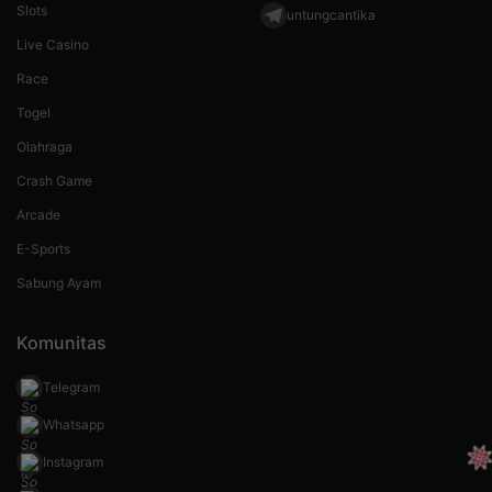
Slots
untungcantika
Live Casino
Race
Togel
Olahraga
Crash Game
Arcade
E-Sports
Sabung Ayam
Komunitas
Telegram
Whatsapp
Instagram