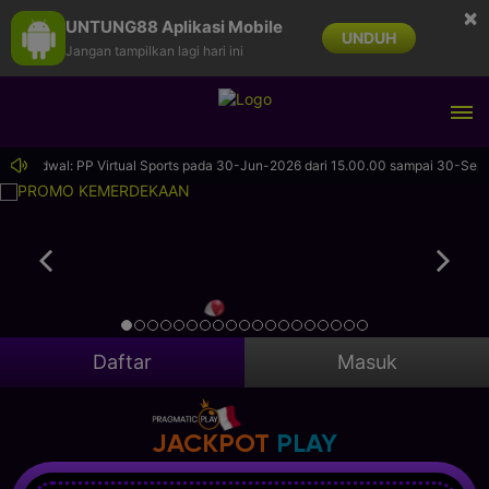
×
UNTUNG88 Aplikasi Mobile
UNDUH
Jangan tampilkan lagi hari ini
Terjadwal: PP Virtual Sports pada 30-Jun-2026 dari 15.00.00 sampai 30-Sep-2
Daftar
Masuk
JACKPOT
PLAY