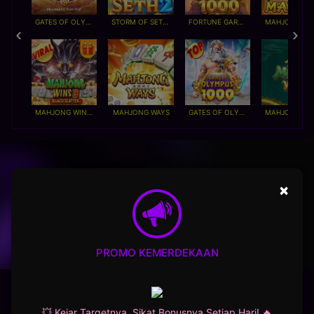
GATES OF OLYMPUS POP
STORM OF SETH 2
FORTUNE GARUDA 1000
MAHJONG WINS 3 – BLACK SCATTER
MAHJONG WAYS
GATES OF OLYMPUS 1000
×
PROMO KEMERDEKAAN
💥 Kejar Targetnya, Sikat Bonusnya Setiap Hari! 🔥