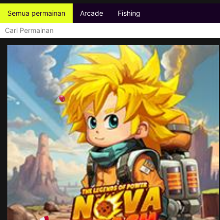
Semua permainan
Arcade
Fishing