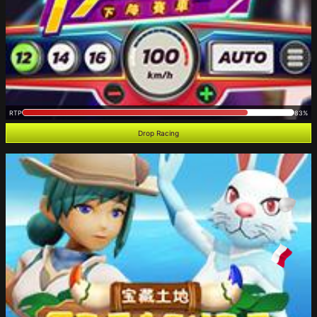
RTP
83%
Drop Racing