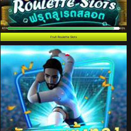
RTP
95%
Fruit Roulette Slots