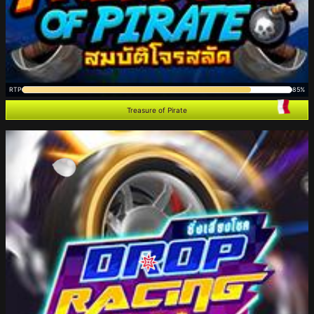
RTP
85%
Treasure of Pirate