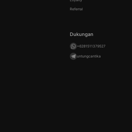
Referral
Dukungan
+6281511379527
untungcantika