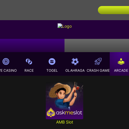
VE CASINO
RACE
TOGEL
OLAHRAGA
CRASH GAME
ARCADE
AMB Slot