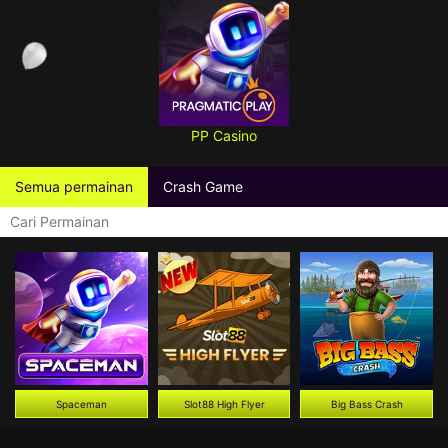
PP Casino
Semua permainan
Crash Game
Spaceman
Slot88 High Flyer
Big Bass Crash