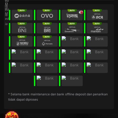
* Selama bank maintenance dan bank offline deposit dan penarikan
tidak dapat diproses