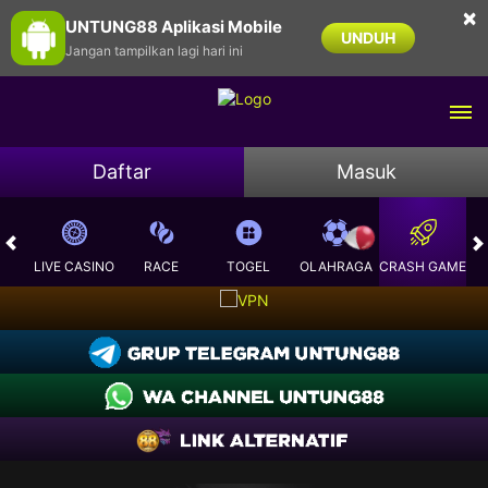
×
UNTUNG88 Aplikasi Mobile
UNDUH
Jangan tampilkan lagi hari ini
Daftar
Masuk
S
LIVE CASINO
RACE
TOGEL
OLAHRAGA
CRASH GAME