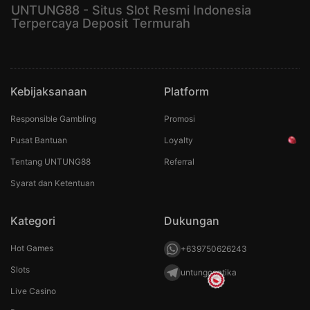
UNTUNG88 - Situs Slot Resmi Indonesia
Terpercaya Deposit Termurah
Kebijaksanaan
Platform
Responsible Gambling
Promosi
Pusat Bantuan
Loyalty
Tentang UNTUNG88
Referral
Syarat dan Ketentuan
Kategori
Dukungan
Hot Games
+639750626243
Slots
untungcantika
Live Casino