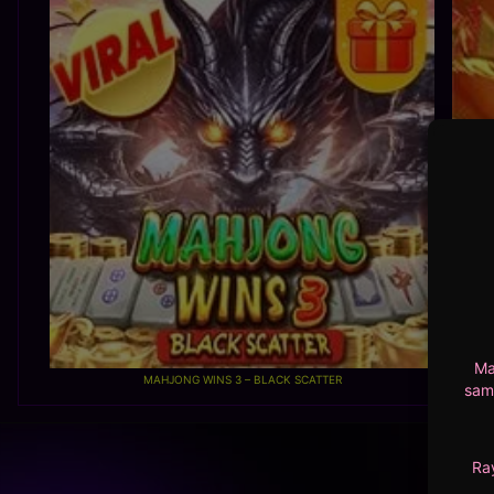
Ma
MAHJONG WINS 3 – BLACK SCATTER
sam
Ra