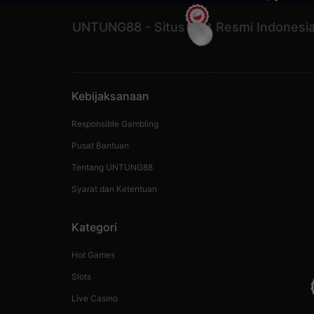
UNTUNG88 - Situs Slot Resmi Indonesi
Kebijaksanaan
Responsible Gambling
Pusat Bantuan
Tentang UNTUNG88
Syarat dan Ketentuan
Kategori
Hot Games
Slots
Live Casino