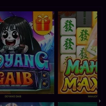
GOYANG GAIB
MAHJONG MAX