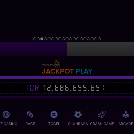
JACKPOT
PLAY
IDR
12,686,551,963
VE CASINO
RACE
TOGEL
OLAHRAGA
CRASH GAME
ARCADE