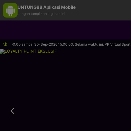
UNTUNG88 Aplikasi Mobile
Jangan tampilkan lagi hari ini
0.00 sampai 30-Sep-2026 15.00.00. Selama waktu ini, PP Virtual Sports permai