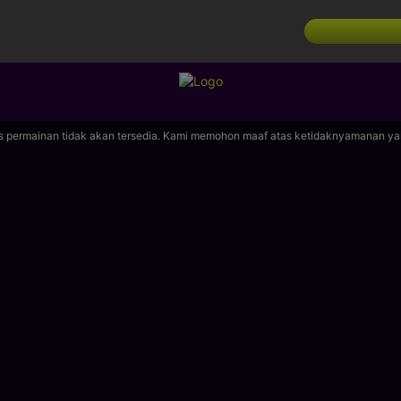
nan tidak akan tersedia. Kami memohon maaf atas ketidaknyamanan yang mungki