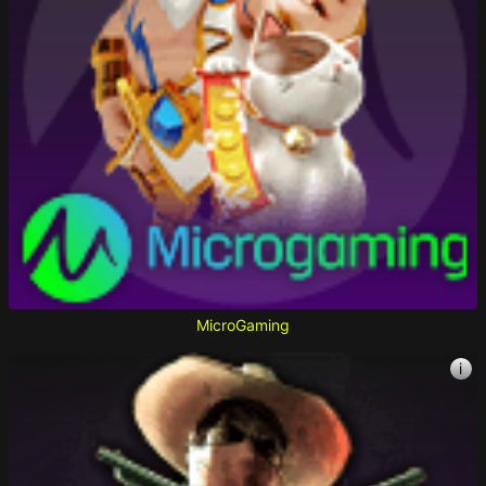
MicroGaming
i