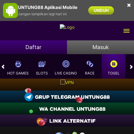
×
UNTUNG88 Aplikasi Mobile
UNDUH
Jangan tampilkan lagi hari ini
Daftar
Masuk
HOT GAMES
SLOTS
LIVE CASINO
RACE
TOGEL
OL