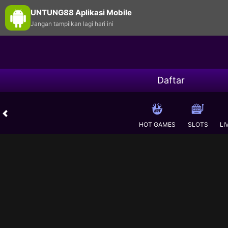
UNTUNG88 Aplikasi Mobile
Jangan tampilkan lagi hari ini
Daftar
HOT GAMES
SLOTS
LI