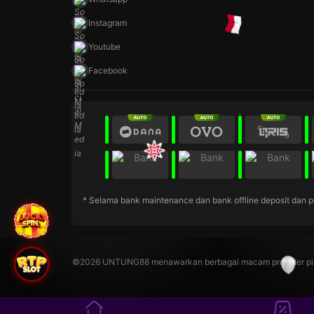
Instagram
Youtube
Facebook
* Selama bank maintenance dan bank offline deposit dan p
©2026 UNTUNG88 menawarkan berbagai macam provider piliha