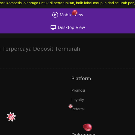
dari kompetisi olahraga untuk di pertaruhkan, baik lokal maupun dari seluruh p
Mobile View
Desktop View
a Terpercaya Deposit Termurah
Platform
Promosi
Loyalty
Referral
Dukungan