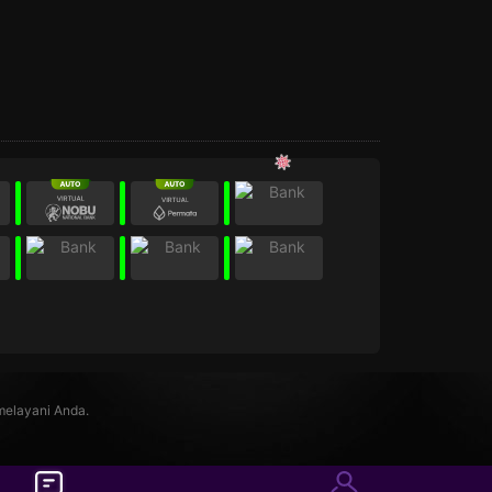
melayani Anda.