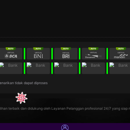
enarikan tidak dapat diproses
n terbaik dan didukung oleh Layanan Pelanggan profesional 24/7 yang siap 