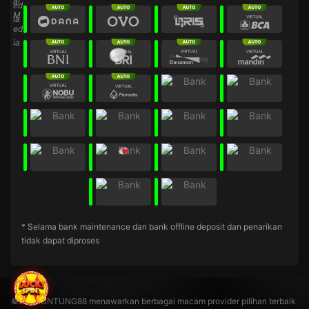
* Selama bank maintenance dan bank offline deposit dan penarikan
tidak dapat diproses
©2026 UNTUNG88 menawarkan berbagai macam provider pilihan terbaik