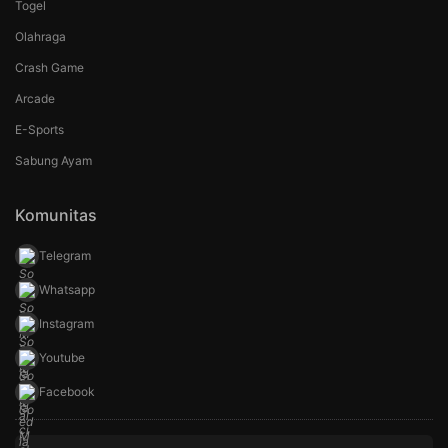
Togel
Olahraga
Crash Game
Arcade
E-Sports
Sabung Ayam
Komunitas
Telegram
Whatsapp
Instagram
Youtube
Facebook