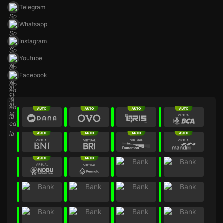
Telegram
Whatsapp
Instagram
Youtube
Facebook