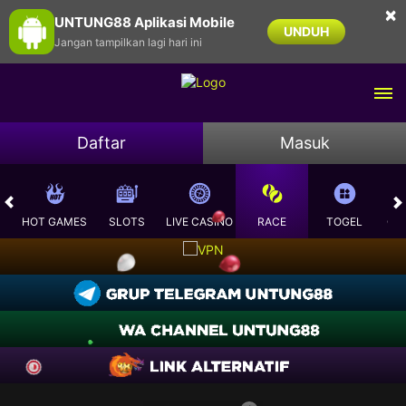
×
UNTUNG88 Aplikasi Mobile
UNDUH
Jangan tampilkan lagi hari ini
Daftar
Masuk
HOT GAMES
SLOTS
LIVE CASINO
RACE
TOGEL
OL