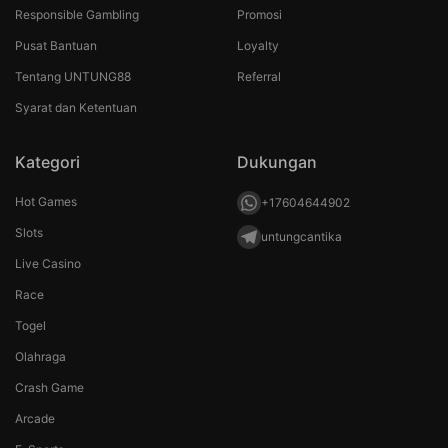
Responsible Gambling
Promosi
Pusat Bantuan
Loyalty
Tentang UNTUNG88
Referral
Syarat dan Ketentuan
Kategori
Dukungan
Hot Games
+17604644902
Slots
untungcantika
Live Casino
Race
Togel
Olahraga
Crash Game
Arcade