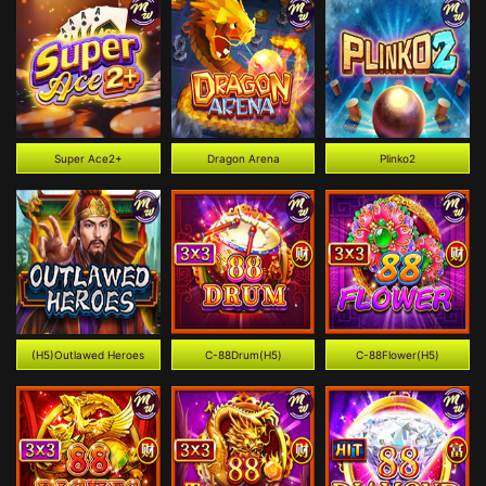
Super Ace2+
Dragon Arena
Plinko2
(H5)Outlawed Heroes
C-88Drum(H5)
C-88Flower(H5)