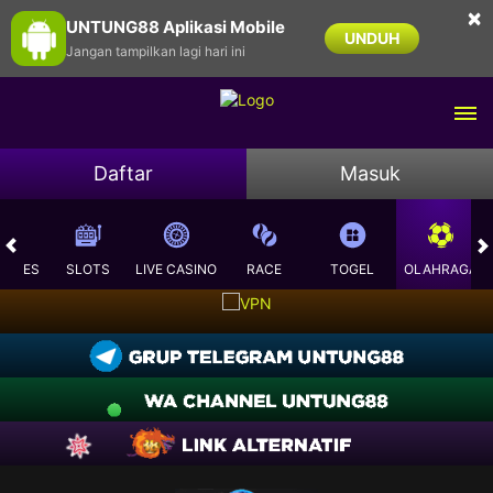
×
UNTUNG88 Aplikasi Mobile
UNDUH
Jangan tampilkan lagi hari ini
Daftar
Masuk
GAMES
SLOTS
LIVE CASINO
RACE
TOGEL
OLAHRAGA
C